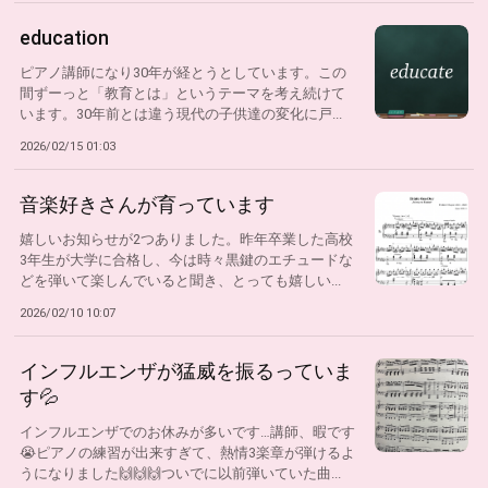
education
ピアノ講師になり30年が経とうとしています。この
間ずーっと「教育とは」というテーマを考え続けて
います。30年前とは違う現代の子供達の変化に戸...
2026/02/15 01:03
音楽好きさんが育っています
嬉しいお知らせが2つありました。昨年卒業した高校
3年生が大学に合格し、今は時々黒鍵のエチュードな
どを弾いて楽しんでいると聞き、とっても嬉しい...
2026/02/10 10:07
インフルエンザが猛威を振るっていま
す💦
インフルエンザでのお休みが多いです…講師、暇です
😭ピアノの練習が出来すぎて、熱情3楽章が弾けるよ
うになりました🙌🙌🙌ついでに以前弾いていた曲...