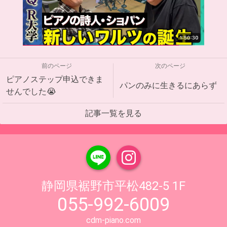
前のページ
次のページ
ピアノステップ申込できま
パンのみに生きるにあらず
せんでした😭
記事一覧を見る
静岡県裾野市平松482-5 1F
055-992-6009
cdm-piano.com