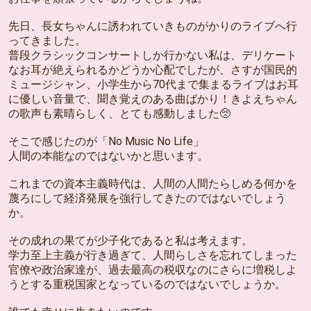
先日、長女ちゃんに誘われていきものがかりのライブへ行
ってきました。
普段クラシックコンサートしか行かない私は、デリケート
なお耳が絶えられるかどうか心配でしたが、さすが国民的
ミュージシャン、小学生から70代まで集まるライブはお耳
に優しい音量で、聞き覚えのある曲ばかり！きよえちゃん
の歌声も素晴らしく、とても感動しました🥺
そこで感じたのが「No Music No Life」
人間の本能なのではないかと思います。
これまでの資本主義時代は、人間の人間たらしめる何かを
蔑ろにして経済発展を強行してきたのではないでしょう
か。
その成れの果てが少子化であると私は考えます。
学力至上主義が行き過ぎて、人間らしさを忘れてしまった
官僚や政治家達が、過去最高の税収なのにさらに増税しよ
うとする重税国家となっているのではないでしょうか。